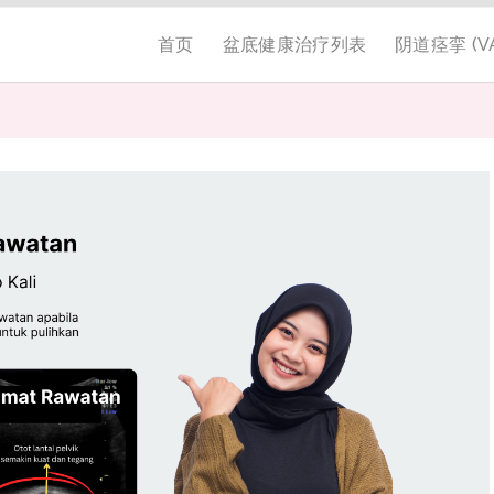
首页
盆底健康治疗列表
阴道痉挛 (VA